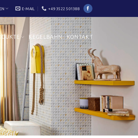
EN
E-MAIL
+49 3522 501388
ODUKTE
KEGELBAHN
KONTAKT